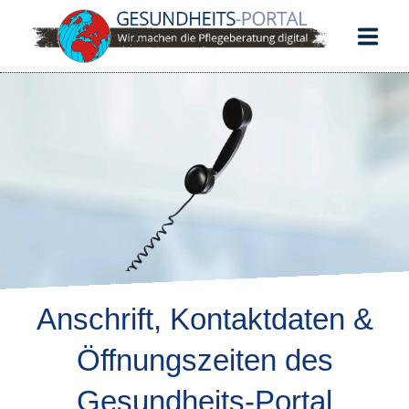
START
PFLEGELEITFADEN
DOKUMENTATION
KUNDENPORTAL
Schorbachstr. 9
35510 Butzbach
Anschrift, Kontaktdaten &
Öffnungszeiten des
Gesundheits-Portal