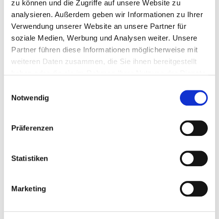
zu können und die Zugriffe auf unsere Website zu
E-Mail
analysieren. Außerdem geben wir Informationen zu Ihrer
Verwendung unserer Website an unsere Partner für
soziale Medien, Werbung und Analysen weiter. Unsere
Partner führen diese Informationen möglicherweise mit
weiteren Daten zusammen, die Sie ihnen bereitgestellt
Nachricht
haben oder die sie im Rahmen Ihrer Nutzung der Dienste
gesammelt haben.
Einwilligungsauswahl
Notwendig
Präferenzen
Ich habe die Datenschutzerklärung gelesen und akzeptiere
sie.
Statistiken
Marketing
Send message