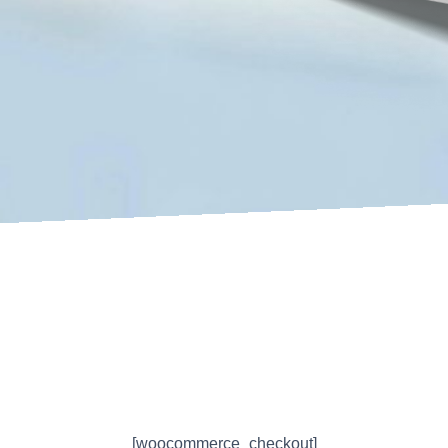
[woocommerce_checkout]