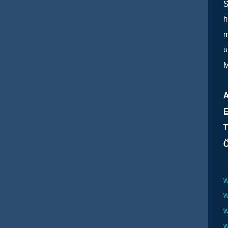
S
h
m
u
M
E
T
Ö
w
w
w
w