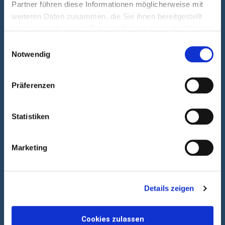
Partner führen diese Informationen möglicherweise mit
weiteren Daten zusammen, die Sie ihnen bereitgestellt
haben oder die sie im Rahmen Ihrer Nutzung der Dienste
gesammelt haben.
Einwilligungsauswahl
Kundenservice
Notwendig
Sie interessieren sich für unsere Leistung,
Präferenzen
haben Fragen oder Probleme? Oder Sie
möchten ganz einfach eine Bestellung bei uns
Statistiken
aufgeben? Schreiben Sie uns eine E-Mail
oder rufen Sie uns einfach an.
Marketing
Adresse
Schorbachstr. 9, 35510 Butzbach
E-Mail
info@gesundheits-portal.org
Details zeigen
Telefon
06033 - 88 94 730
Öffnungszeiten
Mo - Fr 8:00 -16:00 Uhr
Cookies zulassen