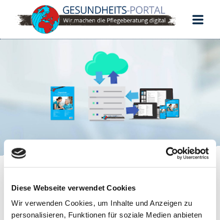
START
PFLEGELEITFADEN
DOKUMENTATION
KUNDENPORTAL
Schorbachstr. 9
35510 Butzbach
Ihr Warenkorb
Diese Webseite verwendet Cookies
Wir verwenden Cookies, um Inhalte und Anzeigen zu
[woocommerce_cart]
personalisieren, Funktionen für soziale Medien anbieten