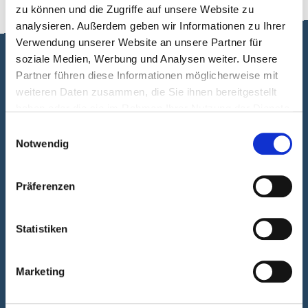
zu können und die Zugriffe auf unsere Website zu
analysieren. Außerdem geben wir Informationen zu Ihrer
Verwendung unserer Website an unsere Partner für
soziale Medien, Werbung und Analysen weiter. Unsere
Partner führen diese Informationen möglicherweise mit
weiteren Daten zusammen, die Sie ihnen bereitgestellt
hallo
haben oder die sie im Rahmen Ihrer Nutzung der Dienste
gesammelt haben.
Einwilligungsauswahl
Notwendig
Präferenzen
Kundenservice
Statistiken
Sie interessieren sich für unsere Leistung,
haben Fragen oder Probleme? Oder Sie
Marketing
möchten ganz einfach eine Bestellung bei uns
aufgeben? Schreiben Sie uns eine E-Mail